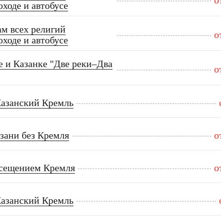
о
ходе и автобусе
м всех религий
о
ходе и автобусе
е и Казанке "Две реки–Два
о
Казанский Кремль
зани без Кремля
о
осещением Кремля
о
Казанский Кремль