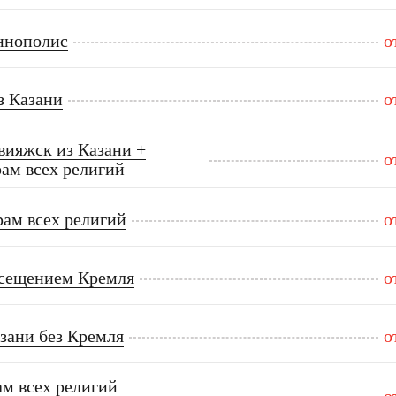
ннополис
о
з Казани
о
вияжск из Казани +
о
ам всех религий
рам всех религий
о
осещением Кремля
о
зани без Кремля
о
м всех религий