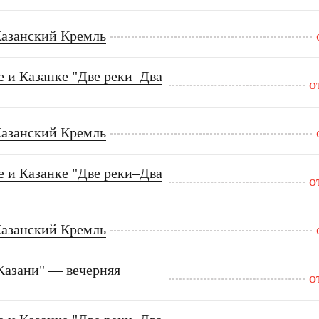
Казанский Кремль
е и Казанке "Две реки–Два
о
Казанский Кремль
е и Казанке "Две реки–Два
о
Казанский Кремль
Казани" — вечерняя
о