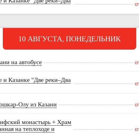
е и Казанке "Две реки–Два
о
10 АВГУСТА, ПОНЕДЕЛЬНИК
ани на автобусе
о
е и Казанке "Две реки–Два
о
Йошкар-Олу из Казани
о
аифский монастырь + Храм
нная на теплоходе и
о