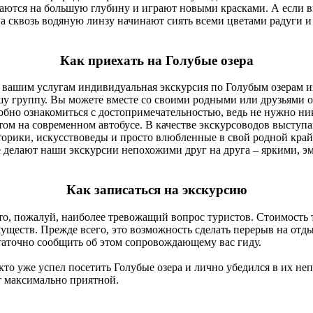
аются на большую глубину и играют новыми красками. А если вы
уна сквозь водяную линзу начинают сиять всеми цветами радуги 
Как приехать на Голубые озера
к вашим услугам индивидуальная экскурсия по Голубым озерам и
ашу группу. Вы можете вместе со своими родными или друзьями о
бно ознакомиться с достопримечательностью, ведь не нужно ни
ртом на современном автобусе. В качестве экскурсоводов высту
орики, искусствоведы и просто влюбленные в свой родной край
ие делают наши экскурсии непохожими друг на друга – яркими
Как записаться на экскурсию
о, пожалуй, наиболее тревожащий вопрос туристов. Стоимость т
ществ. Прежде всего, это возможность сделать перерыв на отды
статочно сообщить об этом сопровождающему вас гиду.
кто уже успел посетить Голубые озера и лично убедился в их н
т максимально приятной.