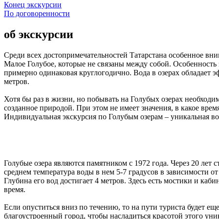
Конец экскурсии
По договоренности
об экскурсии
Среди всех достопримечательностей Татарстана особенное вни
Малое Голубое, которые не связаны между собой. Особенность 
примерно одинаковая круглогодично. Вода в озерах обладает эф
метров.
Хотя бы раз в жизни, но побывать на Голубых озерах необходи
созданное природой. При этом не имеет значения, в какое вре
Индивидуальная экскурсия по Голубым озерам – уникальная в
Голубые озера являются памятником с 1972 года. Через 20 лет 
среднем температура воды в нем 5-7 градусов в зависимости о
Глубина его вод достигает 4 метров. Здесь есть мостики и ка
время.
Если опуститься вниз по течению, то на пути туриста будет ещ
благоустроенный город, чтобы насладиться красотой этого ун