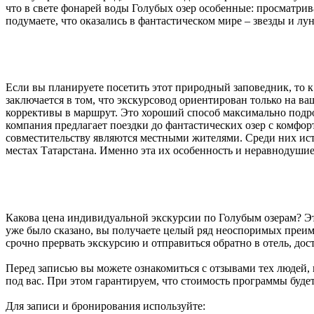
что в свете фонарей воды Голубых озер особенные: просматрив
подумаете, что оказались в фантастическом мире – звезды и л
Если вы планируете посетить этот природный заповедник, то 
заключается в том, что экскурсовод ориентирован только на в
коррективы в маршрут. Это хороший способ максимально подро
компания предлагает поездки до фантастических озер с комфо
совместительству являются местными жителями. Среди них ист
местах Татарстана. Именно эта их особенность и неравнодуш
Какова цена индивидуальной экскурсии по Голубым озерам? Эт
уже было сказано, вы получаете целый ряд неоспоримых преиму
срочно прервать экскурсию и отправиться обратно в отель, до
Перед записью вы можете ознакомиться с отзывами тех людей, 
под вас. При этом гарантируем, что стоимость программы буде
Для записи и бронирования используйте: