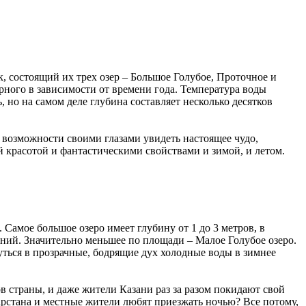
 состоящий их трех озер – Большое Голубое, Проточное и
ерного в зависимости от времени года. Температура воды
, но на самом деле глубина составляет несколько десятков
я возможности своими глазами увидеть настоящее чудо,
й красотой и фантастическими свойствами и зимой, и летом.
 Самое большое озеро имеет глубину от 1 до 3 метров, в
ений. Значительно меньшее по площади – Малое Голубое озеро.
нуться в прозрачные, бодрящие дух холодные воды в зимнее
в страны, и даже жители Казани раз за разом покидают свой
арстана и местные жители любят приезжать ночью? Все потому,