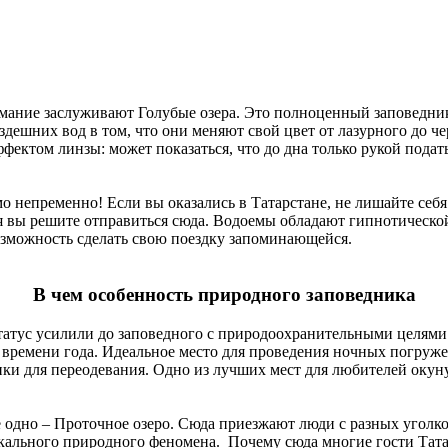
мание заслуживают Голубые озера. Это полноценный заповедник,
здешних вод в том, что они меняют свой цвет от лазурного до ч
фектом линзы: может показаться, что до дна только рукой подать
мо непременно! Если вы оказались в Татарстане, не лишайте себ
мя вы решите отправиться сюда. Водоемы обладают гипнотическо
озможность сделать свою поездку запоминающейся.
В чем особенность природного заповедника
статус усилили до заповедного с природоохранительными целями.
т времени года. Идеальное место для проведения ночных погруж
бинки для переодевания. Одно из лучших мест для любителей оку
е одно – Проточное озеро. Сюда приезжают люди с разных уголко
икального природного феномена. Почему сюда многие гости Тат