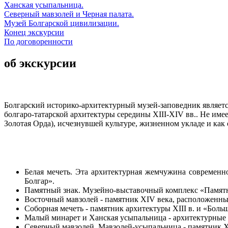
Ханская усыпальница.
Северный мавзолей и Черная палата.
Музей Болгарской цивилизации.
Конец экскурсии
По договоренности
об экскурсии
Болгарский историко-архитектурный музей-заповедник
являет
болгаро-татарской архитектуры середины XIII-XIV вв.. Не им
Золотая Орда), исчезнувшей культуре, жизненном укладе и как
Белая мечеть. Эта архитектурная жемчужина современн
Болгар».
Памятный знак. Музейно-выставочный комплекс «Памятный
Восточный мавзолей - памятник XIV века, расположенны
Соборная мечеть - памятник архитектуры XIII в. и «Боль
Малый минарет и Ханская усыпальница - архитектурные 
Северный мавзолей. Мавзолей-усыпальница - памятник X