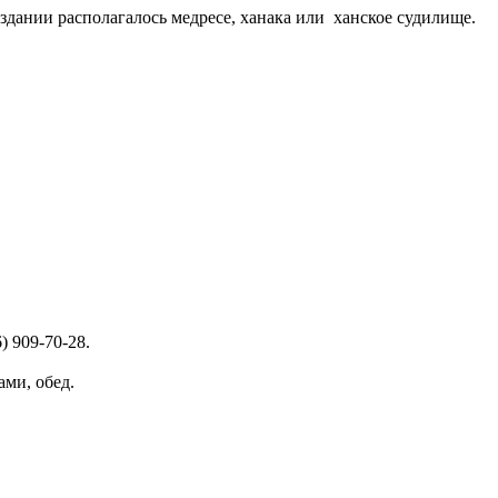
дании располагалось медресе, ханака или ханское судилище.
) 909-70-28.
ми, обед.