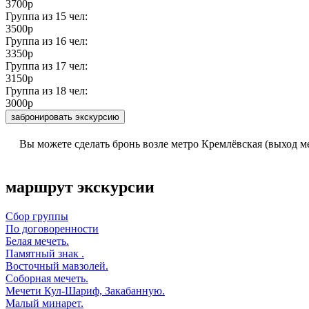
3700р
Группа из
15
чел:
3500р
Группа из
16
чел:
3350р
Группа из
17
чел:
3150р
Группа из
18
чел:
3000р
забронировать экскурсию
Вы можете сделать бронь возле метро Кремлёвская (выход м
маршрут экскурсии
Сбор группы
По договоренности
Белая мечеть.
Памятный знак .
Восточный мавзолей.
Соборная мечеть.
Мечети Кул-Шариф, Закабанную.
Малый минарет.