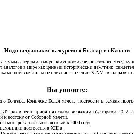
Индивидуальная экскурсия в Болгар из Казани
ся самым северным в мире памятником средневекового мусульма
еет аналогов в мире как ценный исторический памятник, свидет
 оказавший значительное влияние в течении X-XV вв. на развити
Вы увидите:
ого Болгара. Комплекс Белая мечеть, построена в рамках про
 знак в честь принятия ислама волжскими булгарами в 922 год
й к востоку от Соборной мечети.
шой минарет», восстановленный в 2000 году.
памятники построены в XIII в.
IV века, расположен напротив главного входа Соборной мечети