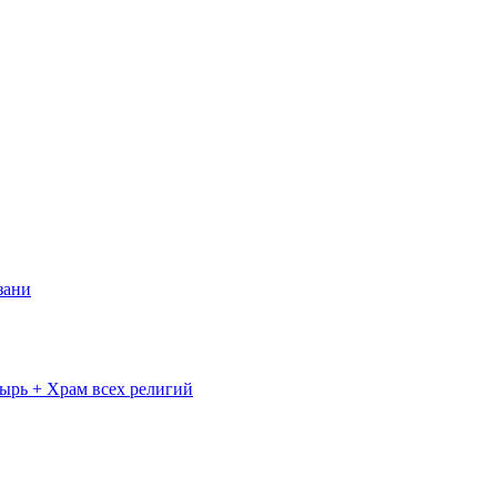
зани
ырь + Храм всех религий