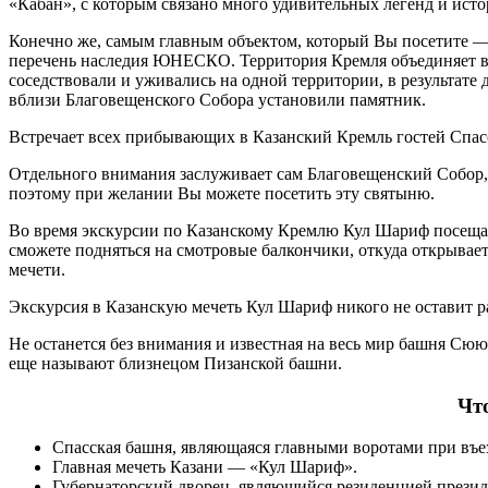
«Кабан», с которым связано много удивительных легенд и исто
Конечно же, самым главным объектом, который Вы посетите — К
перечень наследия ЮНЕСКО. Территория Кремля объединяет в 
соседствовали и уживались на одной территории, в результате
вблизи Благовещенского Собора установили памятник.
Встречает всех прибывающих в Казанский Кремль гостей Спасск
Отдельного внимания заслуживает сам Благовещенский Собор, 
поэтому при желании Вы можете посетить эту святыню.
Во время экскурсии по Казанскому Кремлю Кул Шариф посещает
сможете подняться на смотровые балкончики, откуда открыва
мечети.
Экскурсия в Казанскую мечеть Кул Шариф никого не оставит р
Не останется без внимания и известная на весь мир башня Сюю
еще называют близнецом Пизанской башни.
Чт
Спасская башня, являющаяся главными воротами при въе
Главная мечеть Казани — «Кул Шариф».
Губернаторский дворец, являющийся резиденцией презид