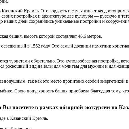
рий.
азанский Кремль. Это гордость и самая известная достопримеча
своих постройках и архитектуре две культуры — русскую и тат
 до наших дней сохранились уникальные постройки и сооружения
ая башня, высота которой составляет 46,6 метров.
освещенный в 1562 году. Это самый древний памятник христиан
ся туристами обязательно. Это куполообразная постройка, кот
ется роскошный вид на залы для молитвы для мужчин и для жен
авнодушным, так как это место пропитано особой энергетикой и
мбике. Свою популярность башня приобрела благодаря тому, что о
о Вы посетите в рамках обзорной экскурсии по Каз
зде в Казанский Кремль.
ента Татарстана.