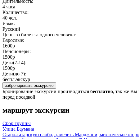
Длительность:
4 часа
Количество:
40 чел.
Язык:
Русский
Цены за билет за одного человека:
Взрослые:
1600р
Пенсионеры:
1500р
Дети(7-14):
1500р
Дети(до 7):
беспл.экскур
забронировать экскурсию
Бронирование экскурсий производиться
бесплатно
, так же Вы
перед посадкой.
маршрут экскурсии
Сбор группы
Улица Баумана
Старо-татарскую слобода, мечеть Марджани, мистическое озеро