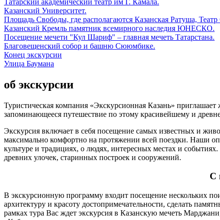
Татарский академический театр им Г. Камала.
Казанский Университет.
Площадь Свободы, где располагаются Казанская Ратуша, Театр 
Казанский Кремль памятник всемирного наследия ЮНЕСКО.
Посещение мечети "Кул Шариф" – главная мечеть Татарстана.
Благовещенский собор и башню Сююмбике.
Конец экскурсии
Улица Баумана
об экскурсии
Туристическая компания «Экскурсионная Казань» приглашает ж
запоминающееся путешествие по этому красивейшему и древне
Экскурсия включает в себя посещение самых известных и живо
максимально комфортно на протяжении всей поездки. Наши опы
культуре и традициях, о людях, интересных местах и событиях
древних улочек, старинных построек и сооружений.
С 
В экскурсионную программу входит посещение нескольких поис
архитектуру и красоту достопримечательности, сделать памятны
рамках тура Вас ждет экскурсия в Казанскую мечеть Марджани