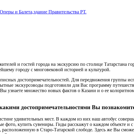
Оперы и Балета,здание Правительства РТ.
ителей и гостей города на экскурсию по столице Татарстана го
йшему городу с многовековой историей и культурой.
писных достопримечательностей. Для передвижения группы испо
тные экскурсоводы подготовили для Вас программу путешествия,
. Вы узнаете множество новых фактов о Казани и о ее колоритно
какими достопримечательностями Вы познакомит
тине удивительных мест. В каждом из них наш автобус соверша
е фото, купить сувениры. Гиды расскажут о каждом объекте и с 
, расположенную в Старо-Татарской слободе. Здесь же Вы смож