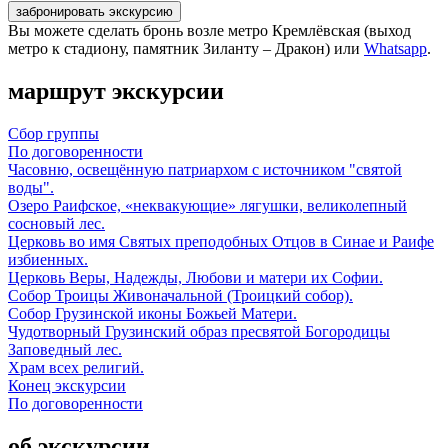
забронировать экскурсию
Вы можете сделать бронь возле метро Кремлёвская (выход
метро к стадиону, памятник Зиланту – Дракон) или
Whatsapp
.
маршрут экскурсии
Сбор группы
По договоренности
Часовню, освещённую патриархом с источником "святой
воды".
Озеро Раифское, «неквакующие» лягушки, великолепный
сосновый лес.
Церковь во имя Святых преподобных Отцов в Синае и Раифе
избиенных.
Церковь Веры, Надежды, Любови и матери их Софии.
Собор Троицы Живоначальной (Троицкий собор).
Собор Грузинской иконы Божьей Матери.
Чудотворный Грузинский образ пресвятой Богородицы
Заповедный лес.
Храм всех религий.
Конец экскурсии
По договоренности
об экскурсии