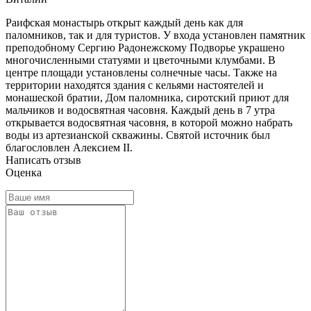
Раифская монастырь открыт каждый день как для
паломников, так и для туристов. У входа установлен памятник
преподобному Сергию Радонежскому Подворье украшено
многочисленными статуями и цветочными клумбами. В
центре площади установлены солнечные часы. Также на
территории находятся здания с кельями настоятелей и
монашеской братии, Дом паломника, сиротский приют для
мальчиков и водосвятная часовня. Каждый день в 7 утра
открывается водосвятная часовня, в которой можно набрать
воды из артезианской скважины. Святой источник был
благословлен Алексием II.
Написать отзыв
Оценка