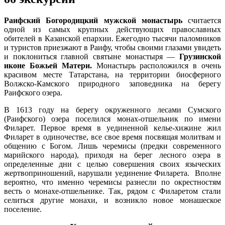
Раифский Богородицкий мужской монастырь
считается
одной из самых крупных действующих православных
обителей в Казанской епархии. Ежегодно тысячи паломников
и туристов приезжают в Раифу, чтобы своими глазами увидеть
и поклониться главной святыне монастыря —
Грузинской
иконе Божьей Матери.
Монастырь расположился в очень
красивом месте Татарстана, на территории биосферного
Волжско-Камского природного заповедника на берегу
Раифского озера.
В 1613 году на берегу окруженного лесами Сумского
(Раифского) озера поселился монах-отшельник по имени
Филарет. Первое время в уединенной келье-хижине жил
Филарет в одиночестве, все свое время посвящая молитвам и
общению с Богом. Лишь черемисы (предки современного
марийского народа), приходя на берег лесного озера в
определенные дни с целью совершения своих языческих
жертвоприношений, нарушали уединение Филарета. Вполне
вероятно, что именно черемисы разнесли по окрестностям
весть о монахе-отшельнике. Так, рядом с Филаретом стали
селиться другие монахи, и возникло новое монашеское
поселение.