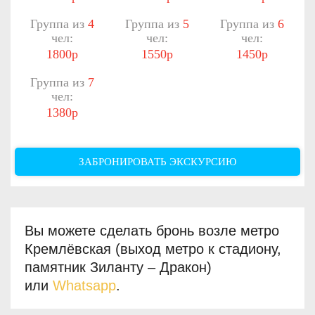
Группа из
4
Группа из
5
Группа из
6
чел:
чел:
чел:
1800р
1550р
1450р
Группа из
7
чел:
1380р
ЗАБРОНИРОВАТЬ ЭКСКУРСИЮ
Вы можете сделать бронь возле метро
Кремлёвская (выход метро к стадиону,
памятник Зиланту – Дракон)
или
Whatsapp
.