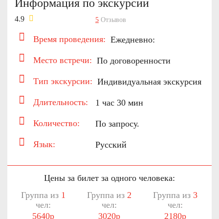
Информация по экскурсии
4.9
5
Отзывов
Время проведения:
Ежедневно:
Место встречи:
По договоренности
Тип экскурсии:
Индивидуальная экскурсия
Длительность:
1 час 30 мин
Количество:
По запросу.
Язык:
Русский
Цены за билет за одного человека:
Группа из
1
Группа из
2
Группа из
3
чел:
чел:
чел:
5640р
3020р
2180р